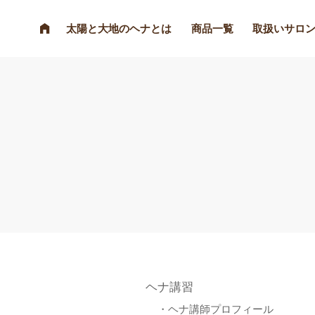
太陽と大地のヘナとは
商品一覧
取扱いサロ
ヘナ講習
ヘナ講師プロフィール