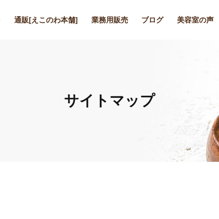
ン
通販[えこのわ本舗]
業務用販売
ブログ
美容室の声
サイトマップ