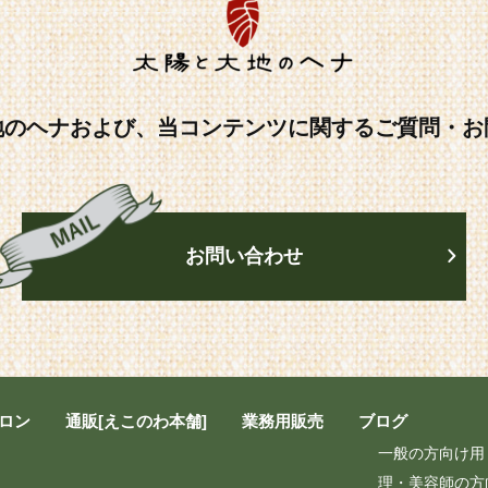
地のヘナおよび、当コンテンツに関するご質問・お
お問い合わせ
ロン
通販[えこのわ本舗]
業務用販売
ブログ
一般の方向け用
理・美容師の方