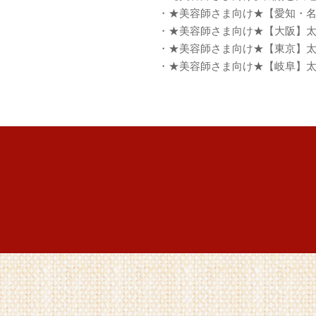
★美容師さま向け★【愛知・
★美容師さま向け★【大阪】
★美容師さま向け★【東京】
★美容師さま向け★【岐阜】