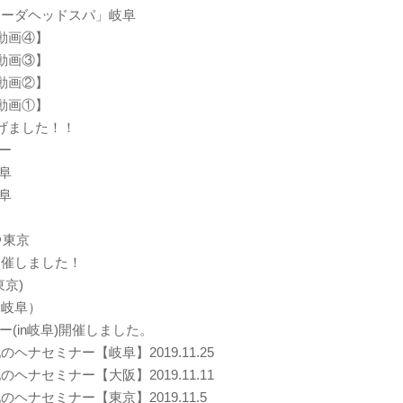
ェーダヘッドスパ」岐阜
e動画④】
e動画③】
e動画②】
e動画①】
あげました！！
ナー
岐阜
岐阜
＠東京
開催しました！
京)
（岐阜）
ー(in岐阜)開催しました。
ナセミナー【岐阜】2019.11.25
ナセミナー【大阪】2019.11.11
ナセミナー【東京】2019.11.5