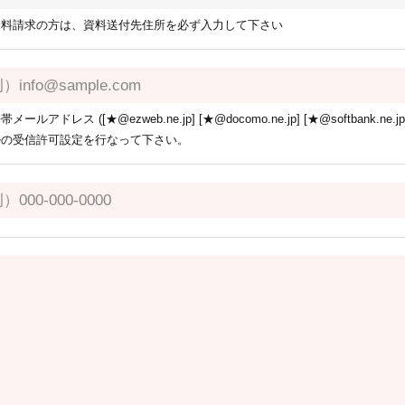
資料請求の方は、資料送付先住所を必ず入力して下さい
帯メールアドレス ([★@ezweb.ne.jp] [★@docomo.ne.jp] [★@softba
ルの受信許可設定を行なって下さい。